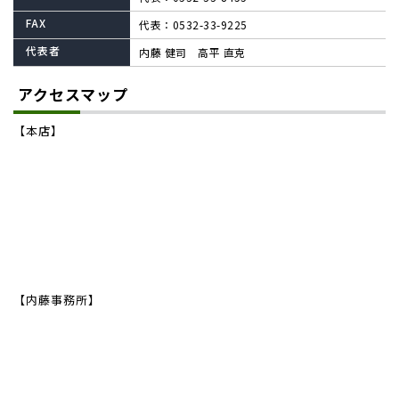
FAX
代表：0532-33-9225
代表者
内藤 健司 高平 直克
アクセスマップ
【本店】
【内藤事務所】