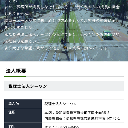
また、事務所が成長しなければ、そこで働く私たちの成長の機会
もありません。
職員一人一人が常に向上心と探究心をもってお客様の発展に全力
を尽くすことが、
私たち税理士法人シーワンの希望であり、その希望がお客様や地
域社会の発展という
より大きな希望に繋がると信じて日々業務に励んでいます。
法人概要
税理士法人シーワン
法人名
税理士法人シーワン
住所
本店：愛知県豊橋市新栄町字南小向35-3
内藤事務所：愛知県豊橋市新栄町字南小向46-1
TEL
代表：
0532-33-8455